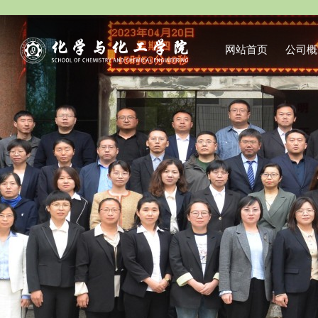
网站首页
公司概