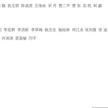
 颖 焦玉荣 薛成虎 王海余 宋 丹 曹二平 曹 东 吴 凯 和 媛
贝贝 李亚辉 李洪昕 李翠梅 杨文生 杨桂林 何江永 张兴隆 张 迪
帆 许涛涛 霍嘉敏 闫宇