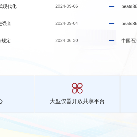
式现代化
2024-09-06
进强音
2024-09-04
beat
分规定
2024-06-30
中国石
心
大型仪器开放共享平台