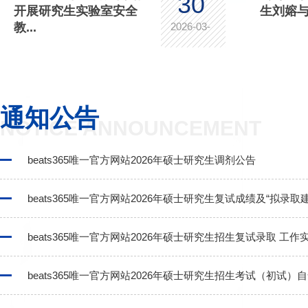
2026-03-30
开展研究生实验室安全
生刘嫆与
教...
2026-03-
30
通知公告
NOTICE ANNOUNCEMENT
beats365唯一官方网站2026年硕士研究生调剂公告
beats365唯一官方网站2026年硕士研究生复试成绩及“拟录取
beats365唯一官方网站2026年硕士研究生招生复试录取 工作
beats365唯一官方网站2026年硕士研究生招生考试（初试