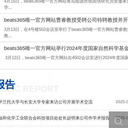
4月15日，beats365唯一官方网站青岛能源所徐国强研究员受邀
学...
3月13日，在4号楼502会议室举行了beats365唯一官方网站曹睿
教...
3月12日，beats365唯一官方网站在4502会议室进行2024年度国家
报告
EMIC REPORT
萨兰托大学与长安大学专家来访公司开展学术交流
2025-
油和化学工业联合会科技项目处处长赵明来公司作学术报告
2025-