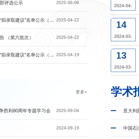
干部评选公示
2025-06-06
2024-04-
17
beats365唯一官方网站2025年硕士研究生调剂考生复试成绩及“拟录取建议”名单公示（第六批次）
2025-04-22
2024-03-14
2024-03-
公告 （第六批次）
2025-04-22
14
2024-03-13
beats365唯一官方网站2025年硕士研究生调剂考生复试成绩及“拟录取建议”名单公示（第五批次）
2025-04-19
2024-03-
13
学术
更多+
ACAD
争胜利80周年专题学习会
2025-09-04
意大利
2024-09-19
中国石