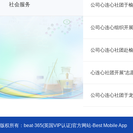
社会服务
公司心连心社团于榆
公司心连心组织开展
公司心连心社团赴榆
心连心社团开展“志
公司心连心社团于龙
版权所有：beat·365(英国VIP认证)官方网站-Best Mobile