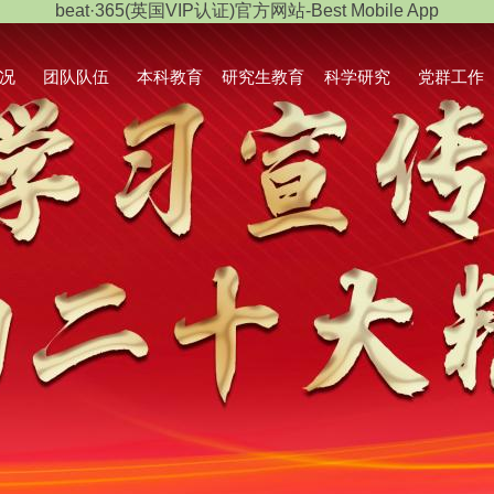
beat·365(英国VIP认证)官方网站-Best Mobile App
况
团队队伍
本科教育
研究生教育
科学研究
党群工作