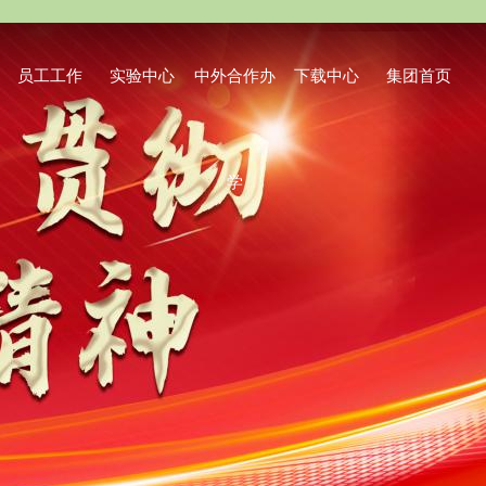
员工工作
实验中心
中外合作办
下载中心
集团首页
学