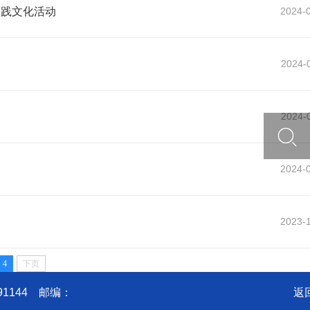
实践文化活动
2024-
2024-
2024-
2024-
2023-
4
下页
891144 邮编：
返