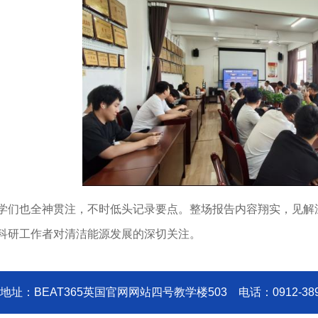
学们也全神贯注，不时低头记录要点。整场报告内容翔实，见解
科研工作者对清洁能源发展的深切关注。
 App 地址：BEAT365英国官网网站四号教学楼503 电话：0912-3