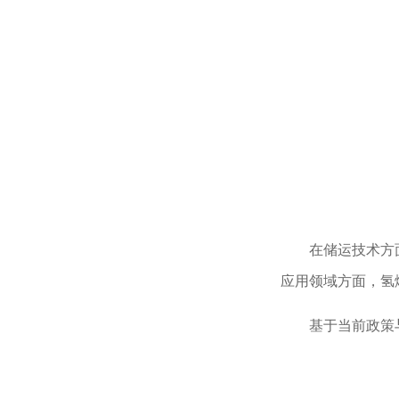
在储运技术方
应用领域方面，氢
基于当前政策