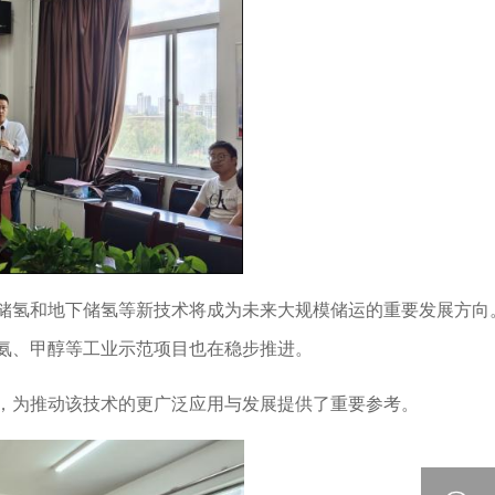
储氢和地下储氢等新技术将成为未来大规模储运的重要发展方向
氨、甲醇等工业示范项目也在稳步推进。
，为推动该技术的更广泛应用与发展提供了重要参考。