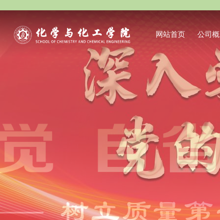
网站首页
公司概