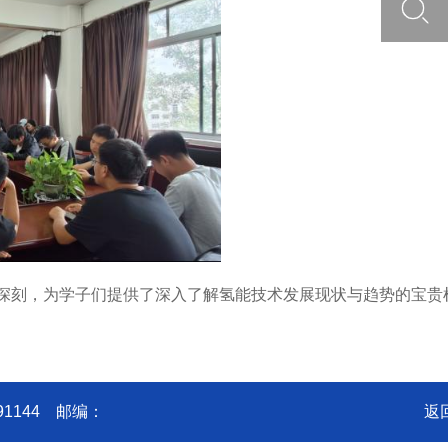
深刻，为学子们提供了深入了解氢能技术发展现状与趋势的宝贵
891144 邮编：
返