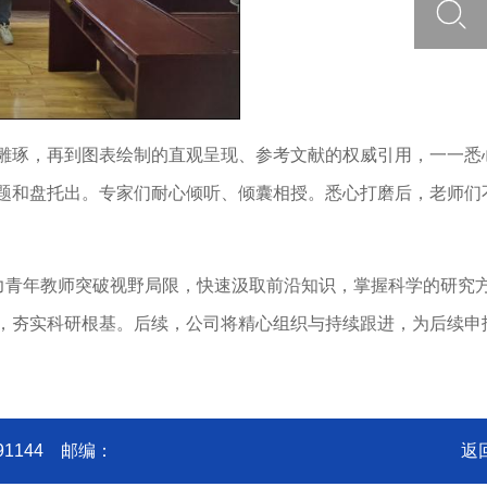
雕琢，再到图表绘制的直观呈现、参考文献的权威引用，一一悉
题和盘托出。专家们耐心倾听、倾囊相授。悉心打磨后，老师们
力青年教师突破视野局限，快速汲取前沿知识，掌握科学的研究
，夯实科研根基。后续，公司将精心组织与持续跟进，为后续申
891144 邮编：
返