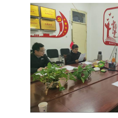
1
2
3