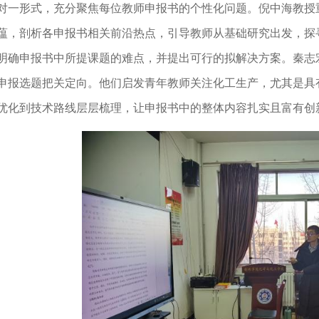
对一形式，充分聚焦每位教师申报书的个性化问题。倪中海教授
蕴，剖析各申报书相关前沿热点，引导教师从基础研究出发，探
明确申报书中所提课题的难点，并提出可行的拟解决方案。秦志
申报选题把关定向。他们启发青年教师关注化工生产，尤其是具
优化到技术路线层层梳理，让申报书中的整体内容扎实且富有创