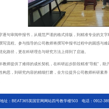
字逐句审阅申报书，从规范严谨的格式排版，到精准专业的文字
撰写流程。参与指导的公司教师将撰写申报书过程中的困惑与难
优化路径，更在科研理念与研究方法上得到了启迪。
年教师提供了难得的成长契机，在科研起步阶段精准“导航”，助
性构思，到研究内容的精细打磨，全方位提升公司教师科研素养
。
 App 地址：BEAT365英国官网网站四号教学楼503 电话：0912-3