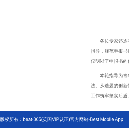
各位专家还逐
指导，规范申报书
仅明晰了申报书的
本轮指导为青
法。从选题的创新
工作筑牢坚实后盾
版权所有：beat·365(英国VIP认证)官方网站-Best Mobile