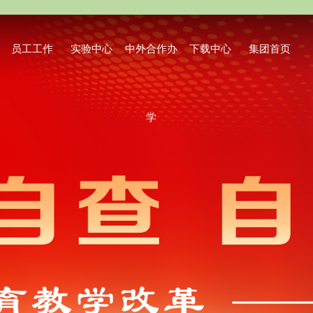
员工工作
实验中心
中外合作办
下载中心
集团首页
学