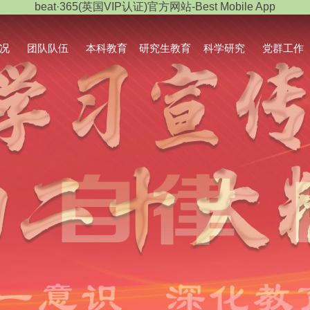
beat·365(英国VIP认证)官方网站-Best Mobile App
况
团队队伍
本科教育
研究生教育
科学研究
党群工作