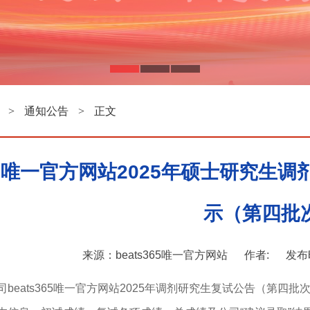
>
通知公告
>
正文
365唯一官方网站2025年硕士研究
示（第四批
来源：beats365唯一官方网站
作者:
发布时
beats365唯一官方网站2025年调剂研究生复试公告（第四