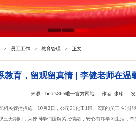
>
员工工作
>
教育管理
>
正文
系教育，留观留真情 | 李健老师在温
来源：beats365唯一官方网站
作者: 张珍
发
实相关管控措施，10月3日，公司21化工1班、2班的员工临
观三天期间，为使同学们缓解紧张情绪，安心有序学习生活，李