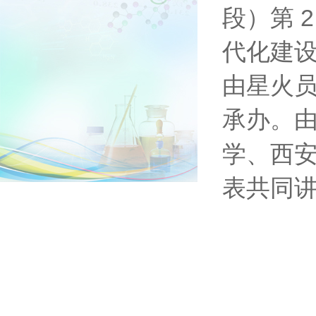
段）第 
代化建
由
星火
承办
。
学、西
表共同